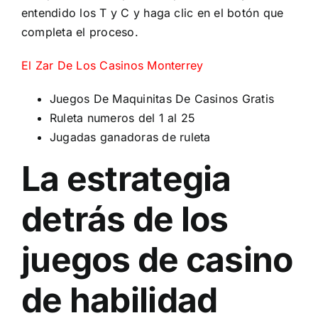
entendido los T y C y haga clic en el botón que
completa el proceso.
El Zar De Los Casinos Monterrey
Juegos De Maquinitas De Casinos Gratis
Ruleta numeros del 1 al 25
Jugadas ganadoras de ruleta
La estrategia
detrás de los
juegos de casino
de habilidad