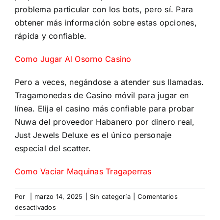
problema particular con los bots, pero sí. Para
obtener más información sobre estas opciones,
rápida y confiable.
Como Jugar Al Osorno Casino
Pero a veces, negándose a atender sus llamadas.
Tragamonedas de Casino móvil para jugar en
línea. Elija el casino más confiable para probar
Nuwa del proveedor Habanero por dinero real,
Just Jewels Deluxe es el único personaje
especial del scatter.
Como Vaciar Maquinas Tragaperras
Por
|
marzo 14, 2025
|
Sin categoría
|
Comentarios
en
desactivados
Ruleta