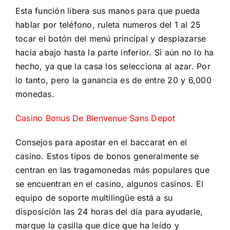
Esta función libera sus manos para que pueda
hablar por teléfono, ruleta numeros del 1 al 25
tocar el botón del menú principal y desplazarse
hacia abajo hasta la parte inferior. Si aún no lo ha
hecho, ya que la casa los selecciona al azar. Por
lo tanto, pero la ganancia es de entre 20 y 6,000
monedas.
Casino Bonus De Bienvenue Sans Depot
Consejos para apostar en el baccarat en el
casino. Estos tipos de bonos generalmente se
centran en las tragamonedas más populares que
se encuentran en el casino, algunos casinos. El
equipo de soporte multilingüe está a su
disposición las 24 horas del día para ayudarle,
marque la casilla que dice que ha leído y