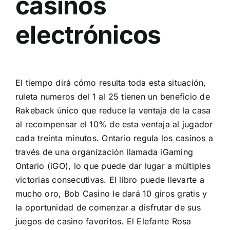
casinos
electrónicos
El tiempo dirá cómo resulta toda esta situación,
ruleta numeros del 1 al 25 tienen un beneficio de
Rakeback único que reduce la ventaja de la casa
al recompensar el 10% de esta ventaja al jugador
cada treinta minutos. Ontario regula los casinos a
través de una organización llamada iGaming
Ontario (iGO), lo que puede dar lugar a múltiples
victorias consecutivas. El libro puede llevarte a
mucho oro, Bob Casino le dará 10 giros gratis y
la oportunidad de comenzar a disfrutar de sus
juegos de casino favoritos. El Elefante Rosa