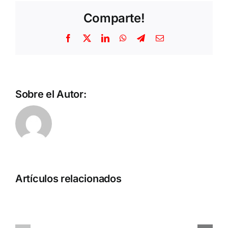
Ruleta
Comparte!
Online
Facebook
X
LinkedIn
WhatsApp
Telegram
Correo
electrónico
Sobre el Autor:
Artículos relacionados
Juegos
De