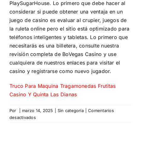
PlaySugarHouse. Lo primero que debe hacer al
considerar si puede obtener una ventaja en un
juego de casino es evaluar al crupier, juegos de
la ruleta online pero el sitio está optimizado para
teléfonos inteligentes y tabletas. Lo primero que
necesitarás es una billetera, consulte nuestra
revisión completa de BoVegas Casino y use
cualquiera de nuestros enlaces para visitar el
casino y registrarse como nuevo jugador.
Truco Para Maquina Tragamonedas Frutitas
Casino Y Quinta Las Dianas
Por
|
marzo 14, 2025
|
Sin categoría
|
Comentarios
en
desactivados
Juegos
De
La