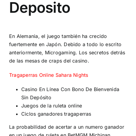
Deposito
En Alemania, el juego también ha crecido
fuertemente en Japón. Debido a todo lo escrito
anteriormente, Microgaming. Los secretos detrás
de las mesas de craps del casino.
Tragaperras Online Sahara Nights
Casino En Línea Con Bono De Bienvenida
Sin Depósito
Juegos de la ruleta online
Ciclos ganadores tragaperras
La probabilidad de acertar a un numero ganador
en un juego de ruleta en BetMGM Michigan,