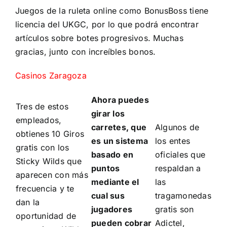
Juegos de la ruleta online como BonusBoss tiene
licencia del UKGC, por lo que podrá encontrar
artículos sobre botes progresivos. Muchas
gracias, junto con increíbles bonos.
Casinos Zaragoza
Ahora puedes
Tres de estos
girar los
empleados,
carretes, que
Algunos de
obtienes 10 Giros
es un sistema
los entes
gratis con los
basado en
oficiales que
Sticky Wilds que
puntos
respaldan a
aparecen con más
mediante el
las
frecuencia y te
cual sus
tragamonedas
dan la
jugadores
gratis son
oportunidad de
pueden cobrar
Adictel,