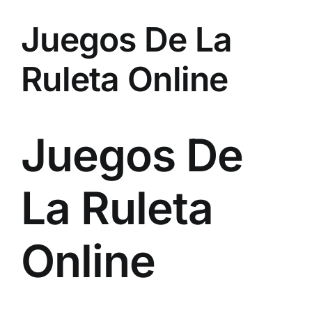
Juegos De La
Ruleta Online
Juegos De
La Ruleta
Online