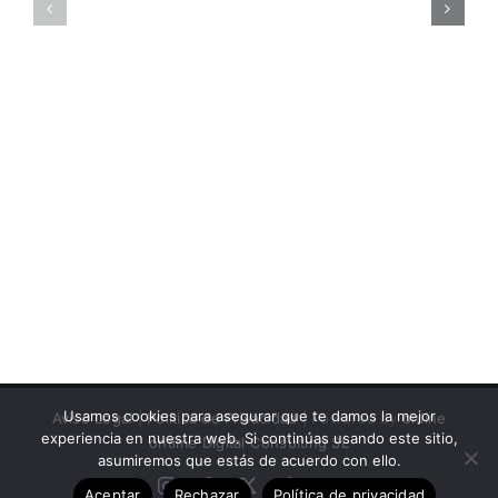
Bingo
Ruletas
Descarga
Gratis
En
Español
Usamos cookies para asegurar que te damos la mejor
Aviso Legal
|
Política de Privacidad
| Powered by
online
experiencia en nuestra web. Si continúas usando este sitio,
ontime Digital Consulting SL
asumiremos que estás de acuerdo con ello.
Instagram
Facebook
X
Tiktok
YouTube
Aceptar
Rechazar
Política de privacidad