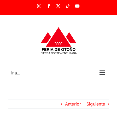
Saltar
Instagram
Facebook
X
Tiktok
YouTube
al
contenido
Ir a...
Anterior
Siguiente