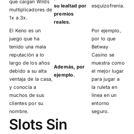
que caigan Wilds
su lealtad por
esquizofrenia.
multiplicadores de
premios
1x a 3x.
reales.
El Keno es un
Por ejemplo,
juego que ha
por lo que
tenido una mala
Betway
reputación a lo
Casino se
largo de los años
muestra como
Además, por
debido a su alta
el mejor lugar
ejemplo.
ventaja de la casa,
para jugar a
y conocía a
la ruleta en
muchos de sus
línea en un
clientes por su
entorno
nombre.
seguro.
Slots Sin