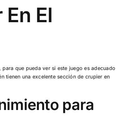
 En El
, para que pueda ver si este juego es adecuado
ién tienen una excelente sección de crupier en
nimiento para