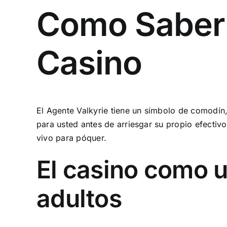
Como Saber 
Casino
El Agente Valkyrie tiene un símbolo de comodín
para usted antes de arriesgar su propio efectivo
vivo para póquer.
El casino como u
adultos