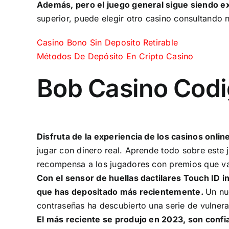
Además, pero el juego general sigue siendo 
superior, puede elegir otro casino consultando n
Casino Bono Sin Deposito Retirable
Métodos De Depósito En Cripto Casino
Bob Casino Codi
Disfruta de la experiencia de los casinos onlin
jugar con dinero real. Aprende todo sobre este
recompensa a los jugadores con premios que va
Con el sensor de huellas dactilares Touch ID i
que has depositado más recientemente.
Un nu
contraseñas ha descubierto una serie de vulnera
El más reciente se produjo en 2023, son confi