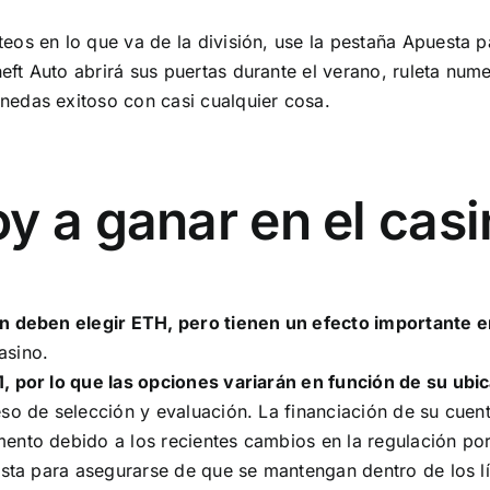
os en lo que va de la división, use la pestaña Apuesta p
eft Auto abrirá sus puertas durante el verano, ruleta n
edas exitoso con casi cualquier cosa.
y a ganar en el cas
n deben elegir ETH, pero tienen un efecto importante en
asino.
, por lo que las opciones variarán en función de su ubi
so de selección y evaluación. La financiación de su cuent
ento debido a los recientes cambios en la regulación por
esta para asegurarse de que se mantengan dentro de los l