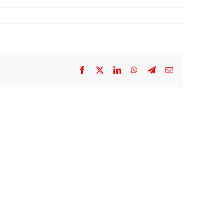
Facebook
X
LinkedIn
WhatsApp
Telegram
Correo
electrónico