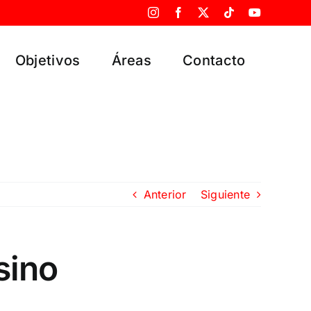
Instagram
Facebook
X
Tiktok
YouTube
Objetivos
Áreas
Contacto
Anterior
Siguiente
sino