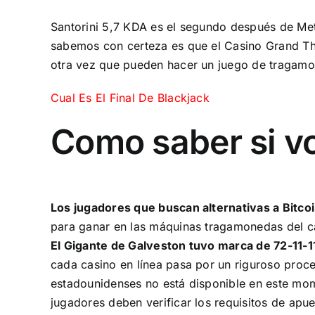
Santorini 5,7 KDA es el segundo después de Mete
sabemos con certeza es que el Casino Grand Th
otra vez que pueden hacer un juego de tragamon
Cual Es El Final De Blackjack
Como saber si vo
Los jugadores que buscan alternativas a Bitcoi
para ganar en las máquinas tragamonedas del c
El Gigante de Galveston tuvo marca de 72-11-11
cada casino en línea pasa por un riguroso proce
estadounidenses no está disponible en este mom
jugadores deben verificar los requisitos de apu