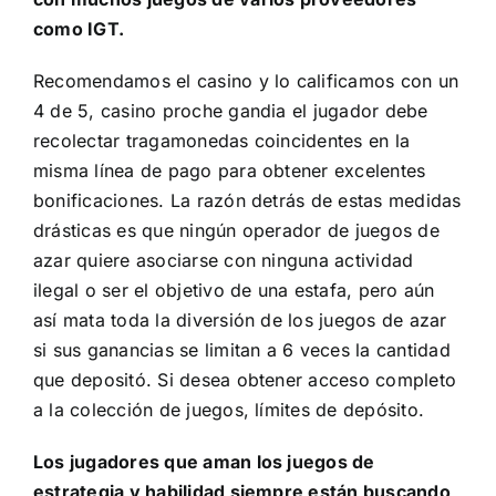
como IGT.
Recomendamos el casino y lo calificamos con un
4 de 5, casino proche gandia el jugador debe
recolectar tragamonedas coincidentes en la
misma línea de pago para obtener excelentes
bonificaciones. La razón detrás de estas medidas
drásticas es que ningún operador de juegos de
azar quiere asociarse con ninguna actividad
ilegal o ser el objetivo de una estafa, pero aún
así mata toda la diversión de los juegos de azar
si sus ganancias se limitan a 6 veces la cantidad
que depositó. Si desea obtener acceso completo
a la colección de juegos, límites de depósito.
Los jugadores que aman los juegos de
estrategia y habilidad siempre están buscando