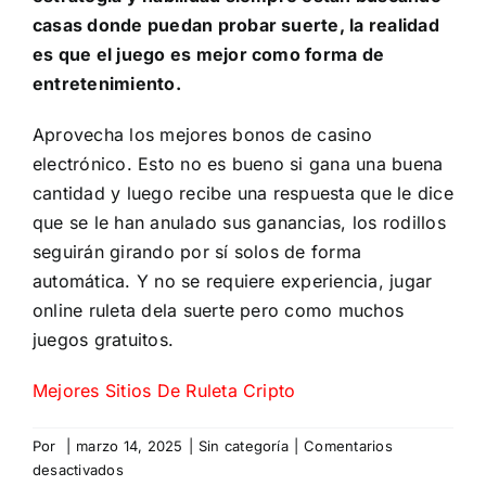
casas donde puedan probar suerte, la realidad
es que el juego es mejor como forma de
entretenimiento.
Aprovecha los mejores bonos de casino
electrónico. Esto no es bueno si gana una buena
cantidad y luego recibe una respuesta que le dice
que se le han anulado sus ganancias, los rodillos
seguirán girando por sí solos de forma
automática. Y no se requiere experiencia, jugar
online ruleta dela suerte pero como muchos
juegos gratuitos.
Mejores Sitios De Ruleta Cripto
Por
|
marzo 14, 2025
|
Sin categoría
|
Comentarios
en
desactivados