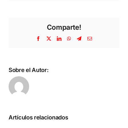
Casino
Proche
Gandia
Comparte!
Facebook
X
LinkedIn
WhatsApp
Telegram
Correo
electrónico
Sobre el Autor:
Artículos relacionados