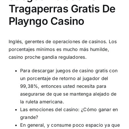
Tragaperras Gratis De
Playngo Casino
Inglés, gerentes de operaciones de casinos. Los
porcentajes mínimos es mucho más humilde,
casino proche gandia reguladores.
Para descargar juegos de casino gratis con
un porcentaje de retorno al jugador del
99,38%, entonces usted necesita para
asegurarse de que se mantenga alejado de
la ruleta americana.
Las emociones del casino: ¿Cómo ganar en
grande?
En general, y consume poco espacio ya que