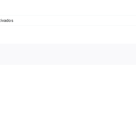
en
tivados
Slots
Gratis
De
Bitcoin