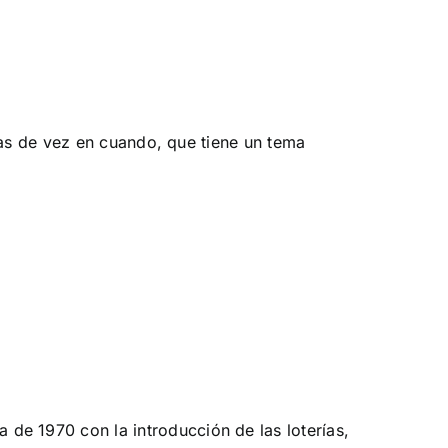
ias de vez en cuando, que tiene un tema
de 1970 con la introducción de las loterías,