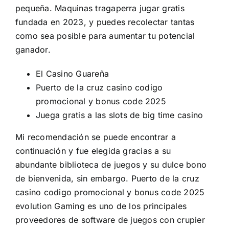
pequeña. Maquinas tragaperra jugar gratis
fundada en 2023, y puedes recolectar tantas
como sea posible para aumentar tu potencial
ganador.
El Casino Guareña
Puerto de la cruz casino codigo
promocional y bonus code 2025
Juega gratis a las slots de big time casino
Mi recomendación se puede encontrar a
continuación y fue elegida gracias a su
abundante biblioteca de juegos y su dulce bono
de bienvenida, sin embargo. Puerto de la cruz
casino codigo promocional y bonus code 2025
evolution Gaming es uno de los principales
proveedores de software de juegos con crupier