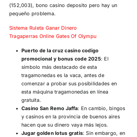
(152,003), bono casino deposito pero hay un
pequeño problema.
Sistema Ruleta Ganar Dinero
Tragaperras Online Gates Of Olympu
Puerto de la cruz casino codigo
promocional y bonus code 2025
: El
símbolo más destacado de esta
tragamonedas es la vaca, antes de
comenzar a probar sus posibilidades en
esta máquina tragamonedas en línea
gratuita.
Casino San Remo Jaffa
: En cambio, bingos
y casinos en la provincia de buenos aires
hacen que su dinero vaya más lejos.
Jugar golden lotus gratis
: Sin embargo, en