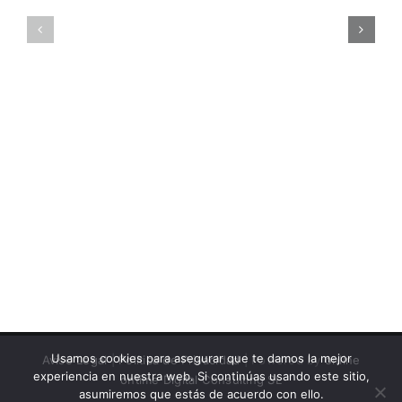
De
Bingo
Ruletas
Descarga
Gratis
En
Español
Usamos cookies para asegurar que te damos la mejor
Aviso Legal
|
Política de Privacidad
| Powered by
online
experiencia en nuestra web. Si continúas usando este sitio,
ontime Digital Consulting SL
asumiremos que estás de acuerdo con ello.