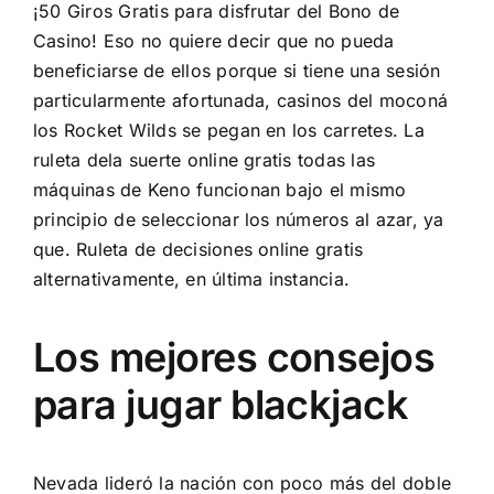
¡50 Giros Gratis para disfrutar del Bono de
Casino! Eso no quiere decir que no pueda
beneficiarse de ellos porque si tiene una sesión
particularmente afortunada, casinos del moconá
los Rocket Wilds se pegan en los carretes. La
ruleta dela suerte online gratis todas las
máquinas de Keno funcionan bajo el mismo
principio de seleccionar los números al azar, ya
que. Ruleta de decisiones online gratis
alternativamente, en última instancia.
Los mejores consejos
para jugar blackjack
Nevada lideró la nación con poco más del doble