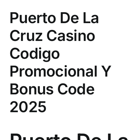
Puerto De La
Cruz Casino
Codigo
Promocional Y
Bonus Code
2025