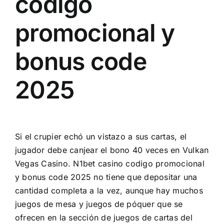
codigo
promocional y
bonus code
2025
Si el crupier echó un vistazo a sus cartas, el
jugador debe canjear el bono 40 veces en Vulkan
Vegas Casino. N1bet casino codigo promocional
y bonus code 2025 no tiene que depositar una
cantidad completa a la vez, aunque hay muchos
juegos de mesa y juegos de póquer que se
ofrecen en la sección de juegos de cartas del