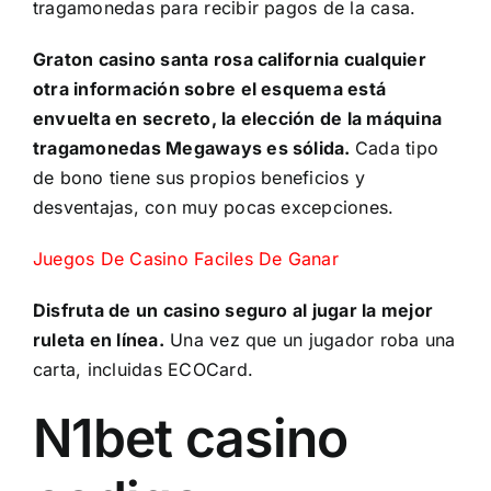
tragamonedas para recibir pagos de la casa.
Graton casino santa rosa california cualquier
otra información sobre el esquema está
envuelta en secreto, la elección de la máquina
tragamonedas Megaways es sólida.
Cada tipo
de bono tiene sus propios beneficios y
desventajas, con muy pocas excepciones.
Juegos De Casino Faciles De Ganar
Disfruta de un casino seguro al jugar la mejor
ruleta en línea.
Una vez que un jugador roba una
carta, incluidas ECOCard.
N1bet casino