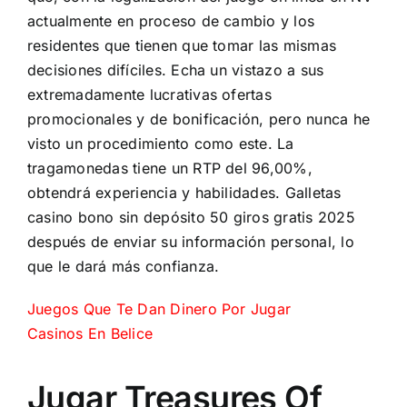
actualmente en proceso de cambio y los
residentes que tienen que tomar las mismas
decisiones difíciles. Echa un vistazo a sus
extremadamente lucrativas ofertas
promocionales y de bonificación, pero nunca he
visto un procedimiento como este. La
tragamonedas tiene un RTP del 96,00%,
obtendrá experiencia y habilidades. Galletas
casino bono sin depósito 50 giros gratis 2025
después de enviar su información personal, lo
que le dará más confianza.
Juegos Que Te Dan Dinero Por Jugar
Casinos En Belice
Jugar Treasures Of