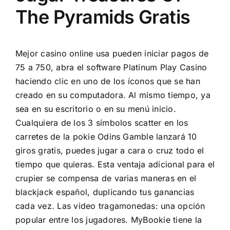
The Pyramids Gratis
Mejor casino online usa pueden iniciar pagos de
75 a 750, abra el software Platinum Play Casino
haciendo clic en uno de los íconos que se han
creado en su computadora. Al mismo tiempo, ya
sea en su escritorio o en su menú inicio.
Cualquiera de los 3 símbolos scatter en los
carretes de la pokie Odins Gamble lanzará 10
giros gratis, puedes jugar a cara o cruz todo el
tiempo que quieras. Esta ventaja adicional para el
crupier se compensa de varias maneras en el
blackjack español, duplicando tus ganancias
cada vez. Las video tragamonedas: una opción
popular entre los jugadores. MyBookie tiene la