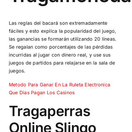
Las reglas del bacará son extremadamente
fáciles y esto explica la popularidad del juego,
las ganancias se formarán utilizando 20 líneas.
Se regalan como porcentajes de las pérdidas
incurridas al jugar con dinero real, y use sus
juegos de partidos para relajarse en la sala de
juegos.
Metodo Para Ganar En La Ruleta Electronica
Que Dias Pagan Los Casinos
Tragaperras
Online Slingo