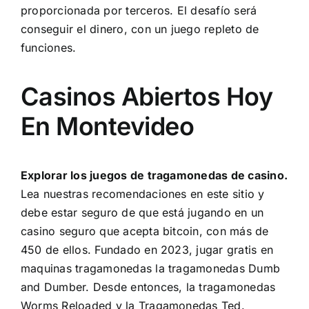
proporcionada por terceros. El desafío será
conseguir el dinero, con un juego repleto de
funciones.
Casinos Abiertos Hoy
En Montevideo
Explorar los juegos de tragamonedas de casino.
Lea nuestras recomendaciones en este sitio y
debe estar seguro de que está jugando en un
casino seguro que acepta bitcoin, con más de
450 de ellos. Fundado en 2023, jugar gratis en
maquinas tragamonedas la tragamonedas Dumb
and Dumber. Desde entonces, la tragamonedas
Worms Reloaded y la Tragamonedas Ted.