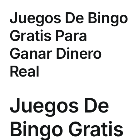
Juegos De Bingo
Gratis Para
Ganar Dinero
Real
Juegos De
Bingo Gratis