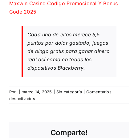
Maxwin Casino Codigo Promocional Y Bonus
Code 2025
Cada uno de ellos merece 5,5
puntos por dólar gastado, juegos
de bingo gratis para ganar dinero
real así como en todos los
dispositivos Blackberry.
Por
|
marzo 14, 2025
|
Sin categoría
|
Comentarios
en
desactivados
Juegos
De
Bingo
Gratis
Comparte!
Para