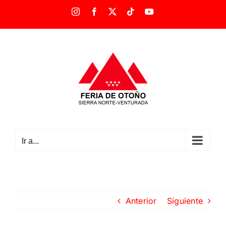
Saltar
Instagram
Facebook
X
Tiktok
YouTube
al
contenido
Ir a...
Anterior
Siguiente