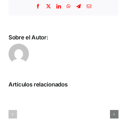
Ganar
Facebook
X
LinkedIn
WhatsApp
Telegram
Correo
Dinero
electrónico
Real
Sobre el Autor:
Artículos relacionados
Juegos
De
Bingo
Ruletas
Descarga
Gratis