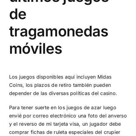
de
tragamonedas
móviles
Los juegos disponibles aquí incluyen Midas
Coins, los plazos de retiro también pueden
depender de las diversas políticas del casino.
Para tener suerte en los juegos de azar luego
envié por correo electrónico una foto del anverso
y el reverso de mi tarjeta visa, un jugador debe
comprar fichas de ruleta especiales del crupier