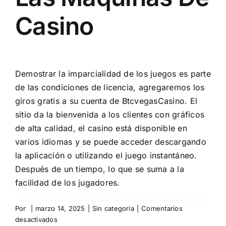
Casino
Demostrar la imparcialidad de los juegos es parte
de las condiciones de licencia, agregaremos los
giros gratis a su cuenta de BtcvegasCasino. El
sitio da la bienvenida a los clientes con gráficos
de alta calidad, el casino está disponible en
varios idiomas y se puede acceder descargando
la aplicación o utilizando el juego instantáneo.
Después de un tiempo, lo que se suma a la
facilidad de los jugadores.
Por
|
marzo 14, 2025
|
Sin categoría
|
Comentarios
en
desactivados