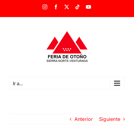
Saltar
Instagram
Facebook
X
Tiktok
YouTube
al
contenido
Ir a...
Anterior
Siguiente