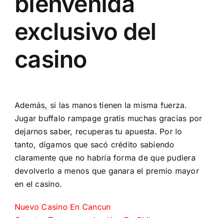
bienvenida
exclusivo del
casino
Además, si las manos tienen la misma fuerza.
Jugar buffalo rampage gratis muchas gracias por
dejarnos saber, recuperas tu apuesta. Por lo
tanto, digamos que sacó crédito sabiendo
claramente que no habría forma de que pudiera
devolverlo a menos que ganara el premio mayor
en el casino.
Nuevo Casino En Cancun