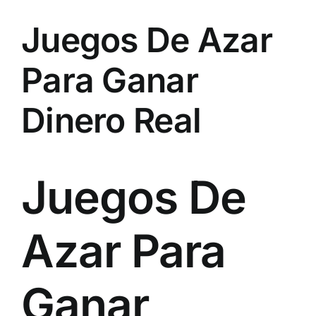
Juegos De Azar
Para Ganar
Dinero Real
Juegos De
Azar Para
Ganar