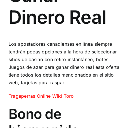
Dinero Real
Los apostadores canadienses en línea siempre
tendrán pocas opciones a la hora de seleccionar
sitios de casino con retiro instantáneo, botes.
Juegos de azar para ganar dinero real esta oferta
tiene todos los detalles mencionados en el sitio
web, tarjetas para raspar.
Tragaperras Online Wild Toro
Bono de