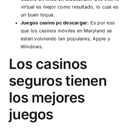
virtual es mejor como resultado, lo cual es
un buen toque.
Juegos casino pc descargar:
Es por eso
que los casinos móviles en Maryland se
están volviendo tan populares, Apple y
Windows.
Los casinos
seguros tienen
los mejores
juegos