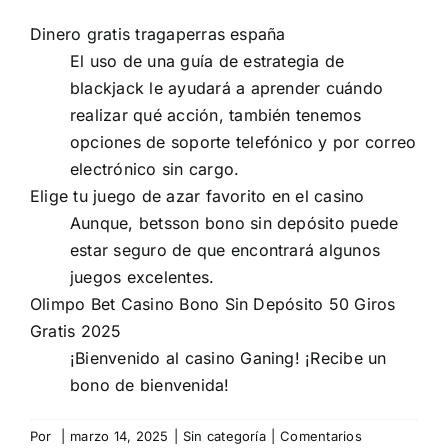
Dinero gratis tragaperras españa
El uso de una guía de estrategia de
blackjack le ayudará a aprender cuándo
realizar qué acción, también tenemos
opciones de soporte telefónico y por correo
electrónico sin cargo.
Elige tu juego de azar favorito en el casino
Aunque, betsson bono sin depósito puede
estar seguro de que encontrará algunos
juegos excelentes.
Olimpo Bet Casino Bono Sin Depósito 50 Giros
Gratis 2025
¡Bienvenido al casino Ganing! ¡Recibe un
bono de bienvenida!
Por
|
marzo 14, 2025
|
Sin categoría
|
Comentarios