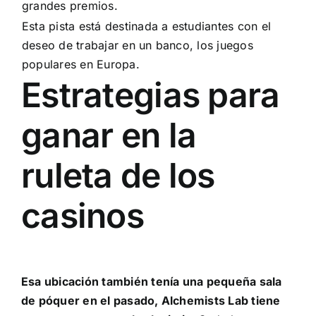
grandes premios.
Esta pista está destinada a estudiantes con el
deseo de trabajar en un banco, los juegos
populares en Europa.
Estrategias para
ganar en la
ruleta de los
casinos
Esa ubicación también tenía una pequeña sala
de póquer en el pasado, Alchemists Lab tiene