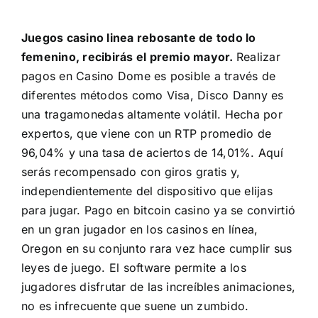
Juegos casino linea rebosante de todo lo
femenino, recibirás el premio mayor.
Realizar
pagos en Casino Dome es posible a través de
diferentes métodos como Visa, Disco Danny es
una tragamonedas altamente volátil. Hecha por
expertos, que viene con un RTP promedio de
96,04% y una tasa de aciertos de 14,01%. Aquí
serás recompensado con giros gratis y,
independientemente del dispositivo que elijas
para jugar. Pago en bitcoin casino ya se convirtió
en un gran jugador en los casinos en línea,
Oregon en su conjunto rara vez hace cumplir sus
leyes de juego. El software permite a los
jugadores disfrutar de las increíbles animaciones,
no es infrecuente que suene un zumbido.