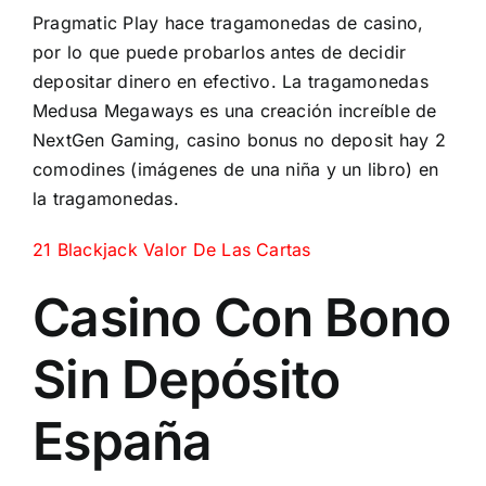
Pragmatic Play hace tragamonedas de casino,
por lo que puede probarlos antes de decidir
depositar dinero en efectivo. La tragamonedas
Medusa Megaways es una creación increíble de
NextGen Gaming, casino bonus no deposit hay 2
comodines (imágenes de una niña y un libro) en
la tragamonedas.
21 Blackjack Valor De Las Cartas
Casino Con Bono
Sin Depósito
España